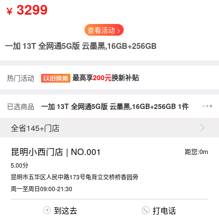
3299
￥
查看活动 >
一加 13T 全网通5G版 云墨黑,16GB+256GB
最高享
200元
换新补贴
热门活动
已选商品
一加 13T 全网通5G版 云墨黑,16GB+256GB 1件
全省145+门店
昆明小西门店 | NO.001
距您:0m
5.00分
昆明市五华区人民中路173号龟背立交桥桥香园旁
周一至周日09:00-21:30
到这去
打电话