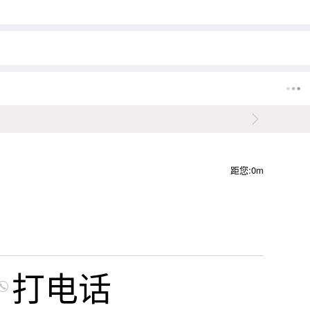
距您:0m
打电话